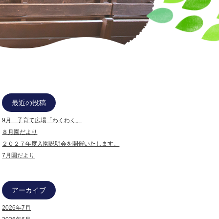
最近の投稿
9月 子育て広場「わくわく」
８月園だより
２０２７年度入園説明会を開催いたします。
7月園だより
アーカイブ
2026年7月