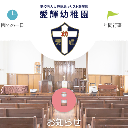
2020
年
園での一日
度
年間行事
財
務
状
況
|
愛
輝
幼
稚
園