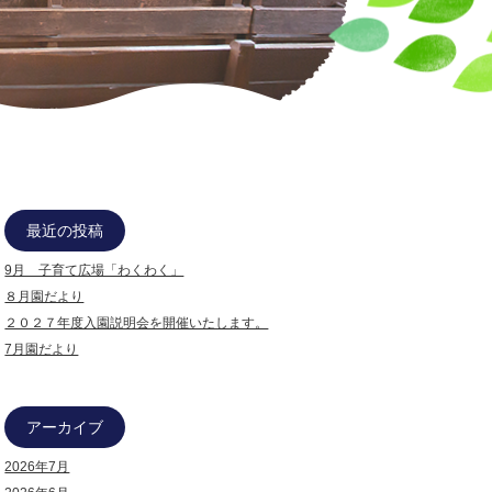
最近の投稿
9月 子育て広場「わくわく」
８月園だより
２０２７年度入園説明会を開催いたします。
7月園だより
アーカイブ
2026年7月