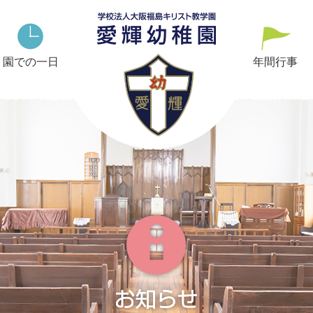
2026
5
園での一日
月
年間行事
|
愛
輝
幼
稚
園