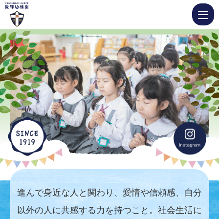
愛
輝
幼
稚
園
進んで身近な人と関わり、愛情や信頼感、自分
以外の人に共感する力を持つこと。社会生活に