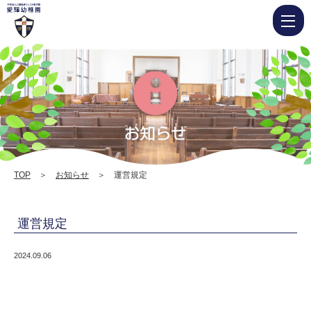
運
営
規
定
|
愛
輝
幼
TOP
＞
お知らせ
＞ 運営規定
稚
園
運営規定
2024.09.06